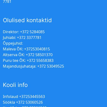
7781
Olulised kontaktid
Direktor: +372 5284085
Juhiabi: +372 3377781
Õppejuhid:
Maleva ÕK: +37253040815
Altserva ÕK: +372 58501370
Puru tee ÕK: +372 55658383
Majandusjuhataja: +372 53049525
Kooli info
Infolaud +37253445563
Söökla +372 53060526