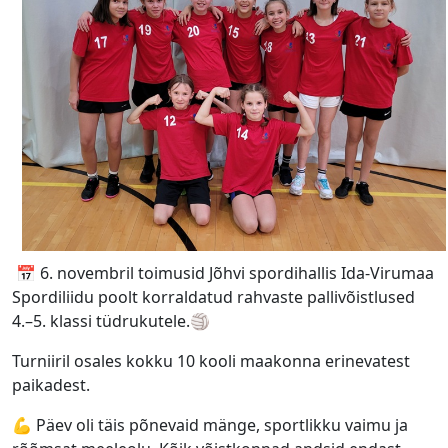
📅 6. novembril toimusid Jõhvi spordihallis Ida-Virumaa
Spordiliidu poolt korraldatud rahvaste pallivõistlused
4.–5. klassi tüdrukutele.🏐
Turniiril osales kokku 10 kooli maakonna erinevatest
paikadest.
💪 Päev oli täis põnevaid mänge, sportlikku vaimu ja