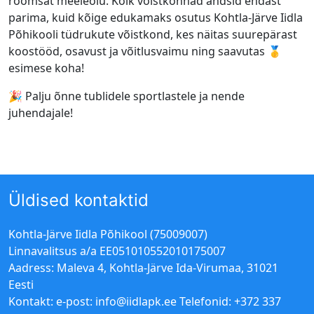
rõõmsat meeleolu. Kõik võistkonnad andsid endast
parima, kuid kõige edukamaks osutus Kohtla-Järve Iidla
Põhikooli tüdrukute võistkond, kes näitas suurepärast
koostööd, osavust ja võitlusvaimu ning saavutas 🥇
esimese koha!
🎉 Palju õnne tublidele sportlastele ja nende
juhendajale!
Üldised kontaktid
Kohtla-Järve Iidla Põhikool (75009007)
Linnavalitsus a/a EE051010552010175007
Aadress: Maleva 4, Kohtla-Järve Ida-Virumaa, 31021
Eesti
Kontakt: e-post:
info@iidlapk.ee
Telefonid: +372 337